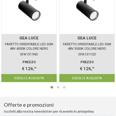
GEA LUCE
GEA LUCE
FARETTO ORIENTABILE LED 30W
FARETTO ORIENTABILE LED 30W
48V 4000K COLORE NERO
48V 3000K COLORE NERO
GEALUCE IP20 DIMMERABILE
GEALUCE IP20 DIMMERABILE
GFA1511ND
GFA1511CD
PREZZO
PREZZO
€ 126,
€ 126,
00
00
SCEGLI E ACQUISTA
SCEGLI E ACQUISTA
Offerte e promozioni
Iscriviti alla nostra newsletter per riceverle in anteprima