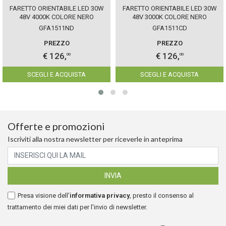
FARETTO ORIENTABILE LED 30W
FARETTO ORIENTABILE LED 30W
48V 4000K COLORE NERO
48V 3000K COLORE NERO
GEALUCE IP20 DIMMERABILE
GEALUCE IP20 DIMMERABILE
GFA1511ND
GFA1511CD
PREZZO
PREZZO
€ 126,
€ 126,
00
00
SCEGLI E ACQUISTA
SCEGLI E ACQUISTA
Offerte e promozioni
Iscriviti alla nostra newsletter per riceverle in anteprima
Presa visione dell'
informativa privacy
, presto il consenso al
trattamento dei miei dati per l'invio di newsletter.