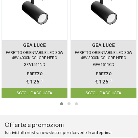
GEA LUCE
GEA LUCE
FARETTO ORIENTABILE LED 30W
FARETTO ORIENTABILE LED 30W
48V 4000K COLORE NERO
48V 3000K COLORE NERO
GEALUCE IP20 DIMMERABILE
GEALUCE IP20 DIMMERABILE
GFA1511ND
GFA1511CD
PREZZO
PREZZO
€ 126,
€ 126,
00
00
SCEGLI E ACQUISTA
SCEGLI E ACQUISTA
Offerte e promozioni
Iscriviti alla nostra newsletter per riceverle in anteprima