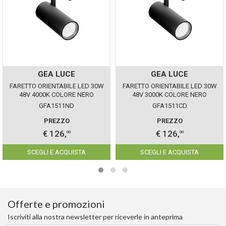
GEA LUCE
GEA LUCE
FARETTO ORIENTABILE LED 30W
FARETTO ORIENTABILE LED 30W
48V 4000K COLORE NERO
48V 3000K COLORE NERO
GEALUCE IP20 DIMMERABILE
GEALUCE IP20 DIMMERABILE
GFA1511ND
GFA1511CD
PREZZO
PREZZO
€ 126,
€ 126,
00
00
SCEGLI E ACQUISTA
SCEGLI E ACQUISTA
Offerte e promozioni
Iscriviti alla nostra newsletter per riceverle in anteprima