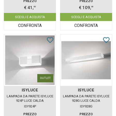
PREZZO
PREZZO
€ 41,
€ 109,
00
30
SCEGLI E ACQUISTA
SCEGLI E ACQUISTA
CONFRONTA
CONFRONTA
OUTLET
ISYLUCE
ISYLUCE
LAMPADA DA PARETE ISYLUCE
LAMPADA DA PARETE ISYLUCE
924P LUCE CALDA
928G LUCE CALDA
ISY924P
ISY928G
PREZZO
PREZZO