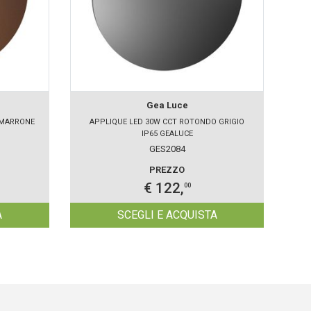
Gea Luce
 MARRONE
APPLIQUE LED 30W CCT ROTONDO GRIGIO
AP
IP65 GEALUCE
GES2084
PREZZO
€ 122,
00
A
SCEGLI E ACQUISTA