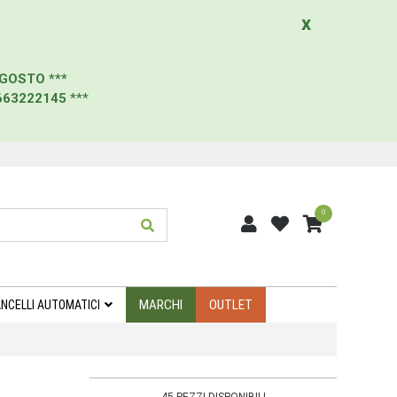
x
AGOSTO
***
663222145
***
0
MARCHI
OUTLET
NCELLI AUTOMATICI