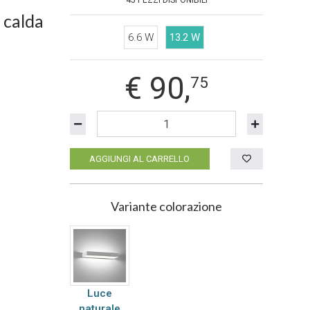
45 PEZZI DISPONIBILI
 calda
6.6 W
13.2 W
€
90,
75
AGGIUNGI AL CARRELLO
Variante colorazione
Luce
naturale