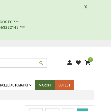
x
AGOSTO
***
663222145
***
0
MARCHI
OUTLET
NCELLI AUTOMATICI