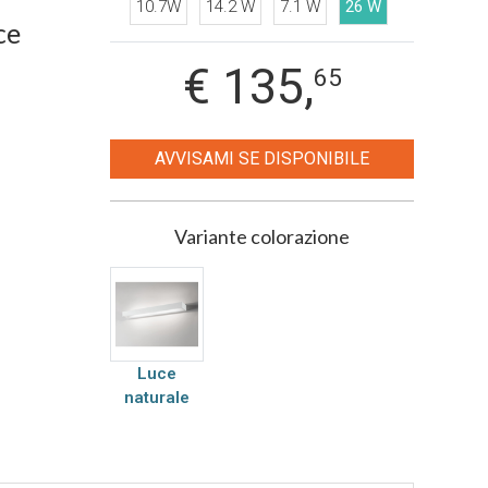
10.7W
14.2 W
7.1 W
26 W
€
135,
65
AVVISAMI SE DISPONIBILE
Variante colorazione
Luce
naturale