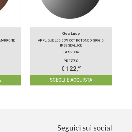
Gea Luce
 MARRONE
APPLIQUE LED 30W CCT ROTONDO GRIGIO
AP
IP65 GEALUCE
GES2084
PREZZO
€ 122,
00
A
SCEGLI E ACQUISTA
Seguici sui social