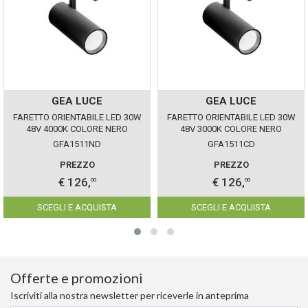
GEA LUCE
GEA LUCE
FARETTO ORIENTABILE LED 30W
FARETTO ORIENTABILE LED 30W
48V 4000K COLORE NERO
48V 3000K COLORE NERO
GEALUCE IP20 DIMMERABILE
GEALUCE IP20 DIMMERABILE
GFA1511ND
GFA1511CD
PREZZO
PREZZO
€ 126,
€ 126,
00
00
SCEGLI E ACQUISTA
SCEGLI E ACQUISTA
Offerte e promozioni
Iscriviti alla nostra newsletter per riceverle in anteprima