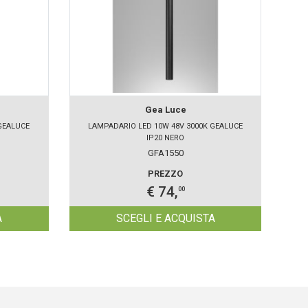
Gea Luce
GEALUCE
LAMPADARIO LED 10W 48V 3000K GEALUCE
LA
IP20 NERO
GFA1550
PREZZO
€ 74,
00
A
SCEGLI E ACQUISTA