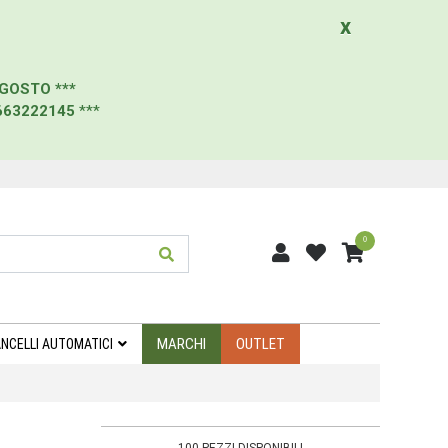
x
AGOSTO
***
663222145
***
0
MARCHI
OUTLET
NCELLI AUTOMATICI