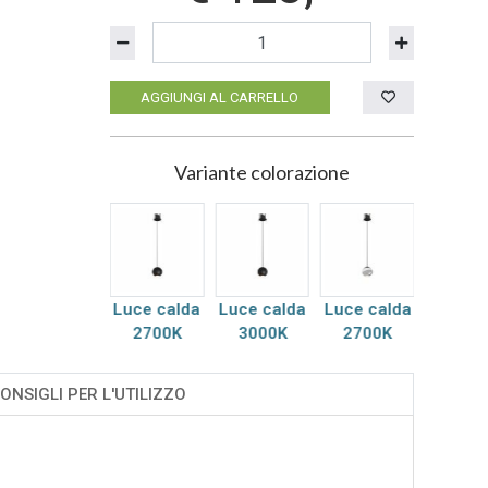
AGGIUNGI AL CARRELLO
Variante colorazione
Luce calda
Luce calda
Luce calda
Luce calda
Luce c
3000K
2700K
3000K
2700K
3000
ONSIGLI PER L'UTILIZZO