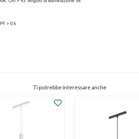
K. CRI > 93. Angolo di illuminazione 36°
PF > 0.6
Ti potrebbe interessare anche