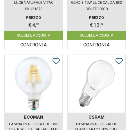
LUCE NATURALE V-TAC
G24D-3 10W LUCE CALDA 830
SKU21879
LEDVANCE OSRAM
SKU21879
DDLED10830
PREZZO
PREZZO
€ 4,
€ 13,
50
90
SCEGLI E ACQUISTA
SCEGLI E ACQUISTA
CONFRONTA
CONFRONTA
ECOMAN
OSRAM
LAMPADINA LED GLOBO G95
LAMPADINA LED VALUE
E27 10W LUCE CALDA 3000K
CLASSIC A E27 10W LUCE