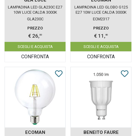
LAMPADINA LED GLA230C E27
LAMPADINA LED GLOBO G125
10W LUCE CALDA 3000K
E27 10W LUCE CALDA 3000K
GEALED BOX 10 PEZZI
ECOMAN VETRO TRASPARENTE
GLA230C
ECM2317
PREZZO
PREZZO
€ 26,
€ 11,
00
80
SCEGLI E ACQUISTA
SCEGLI E ACQUISTA
CONFRONTA
CONFRONTA
ECOMAN
BENEITO FAURE