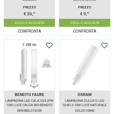
PREZZO
PREZZO
€ 26,
€ 9,
00
80
SCEGLI E ACQUISTA
SCEGLI E ACQUISTA
CONFRONTA
CONFRONTA
BENEITO FAURE
OSRAM
LAMPADINA LED CALA G24 2PIN
LAMPADINA DULUX D LED
10W LUCE CALDA 830 BENEITO
G24D-3 10W LUCE NATURALE
FAURE
840 LEDVANCE OSRAM
BEN582L015C3B
DDLED10840