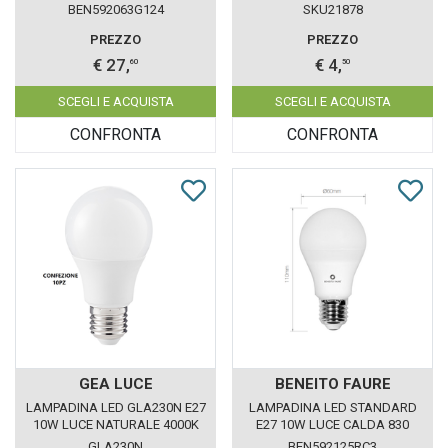
BENEITO FAURE
BEN592063G124
SKU21878
PREZZO
PREZZO
€ 27,
€ 4,
60
50
SCEGLI E ACQUISTA
SCEGLI E ACQUISTA
CONFRONTA
CONFRONTA
GEA LUCE
BENEITO FAURE
LAMPADINA LED GLA230N E27
LAMPADINA LED STANDARD
10W LUCE NATURALE 4000K
E27 10W LUCE CALDA 830
GEALED BOX 10 PEZZI
BENEITO FAURE DIMMERABILE
GLA230N
BEN592125RC3