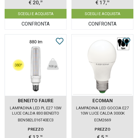
€ 20,
€ 17,
20
50
SCEGLI E ACQUISTA
SCEGLI E ACQUISTA
CONFRONTA
CONFRONTA
BENEITO FAURE
ECOMAN
LAMPADINA LED PL E27 10W
LAMPADINA LED GOCCIA E27
LUCE CALDA 830 BENEITO
10W LUCE CALDA 3000K
FAURE
ECOMAN VETRO GHIACCIO
BEN582L016T40EC3
ECM2669
CONFEZIONE 3 PEZZI
PREZZO
PREZZO
€ 12,
€ 5,
90
90