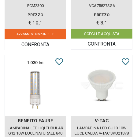
ECOMAN VETRO SATINATO
CALDA 827 LEDVANCE OSRAM
ECM2300
VCA75827SG6
PREZZO
PREZZO
€ 10,
€ 3,
60
90
SCEGLI E ACQUISTA
AVVISAMI SE DISPONIBILE
CONFRONTA
CONFRONTA
BENEITO FAURE
V-TAC
LAMPADINA LED HQI TUBULAR
LAMPADINA LED GU10 10W
G12 10W LUCE NATURALE 840
LUCE CALDA V-TAC SKU21878