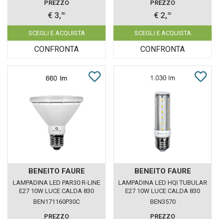
PREZZO
PREZZO
€ 3,
€ 2,
90
20
SCEGLI E ACQUISTA
SCEGLI E ACQUISTA
CONFRONTA
CONFRONTA
BENEITO FAURE
BENEITO FAURE
LAMPADINA LED PAR30 R-LINE
LAMPADINA LED HQI TUBULAR
E27 10W LUCE CALDA 830
E27 10W LUCE CALDA 830
BENEITO FAURE IP65
BENEITO FAURE
BEN171160P30C
BEN3570
PREZZO
PREZZO