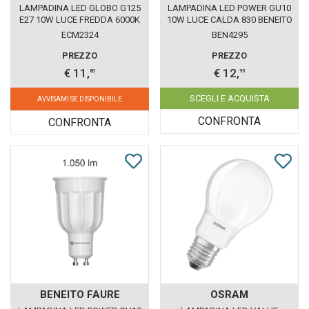
LAMPADINA LED GLOBO G125
LAMPADINA LED POWER GU10
E27 10W LUCE FREDDA 6000K
10W LUCE CALDA 830 BENEITO
ECOMAN VETRO TRASPARENTE
FAURE
ECM2324
BEN4295
PREZZO
PREZZO
€ 11,
€ 12,
80
95
SCEGLI E ACQUISTA
AVVISAMI SE DISPONIBILE
CONFRONTA
CONFRONTA
BENEITO FAURE
OSRAM