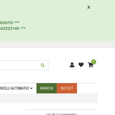
x
AGOSTO
***
663222145
***
0
MARCHI
OUTLET
NCELLI AUTOMATICI