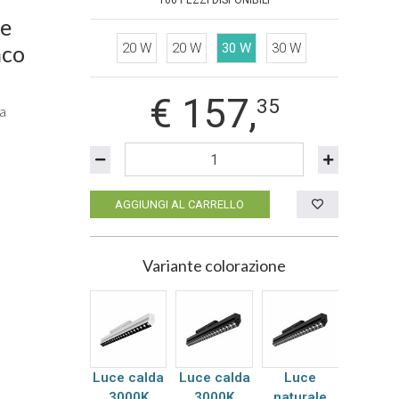
100 PEZZI DISPONIBILI
nco
20 W
20 W
30 W
30 W
€
157,
35
a
AGGIUNGI AL CARRELLO
Variante colorazione
Luce calda
Luce calda
Luce
3000K
3000K
naturale