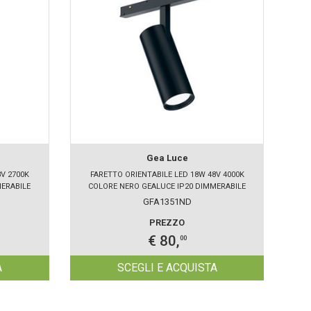
Gea Luce
V 2700K
FARETTO ORIENTABILE LED 18W 48V 4000K
F
MERABILE
COLORE NERO GEALUCE IP20 DIMMERABILE
C
GFA1351ND
PREZZO
€ 80,
00
A
SCEGLI E ACQUISTA