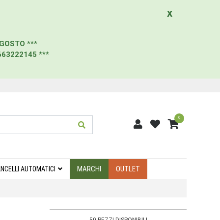
x
AGOSTO
***
663222145
***
0
MARCHI
OUTLET
NCELLI AUTOMATICI