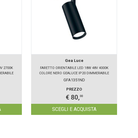
Gea Luce
V 2700K
FARETTO ORIENTABILE LED 18W 48V 4000K
F
MERABILE
COLORE NERO GEALUCE IP20 DIMMERABILE
C
GFA1351ND
PREZZO
€ 80,
00
A
SCEGLI E ACQUISTA