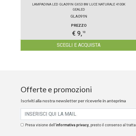
LAMPADINA LED GLA091N GX53 8W LUCE NATURALE 4100K
GEALED
GLA091N
PREZZO
€ 9,
10
SCEGLI E ACQUISTA
Offerte e promozioni
Iscriviti alla nostra newsletter per riceverle in anteprima
Presa visione dell'
informativa privacy
, presto il consenso al tratta