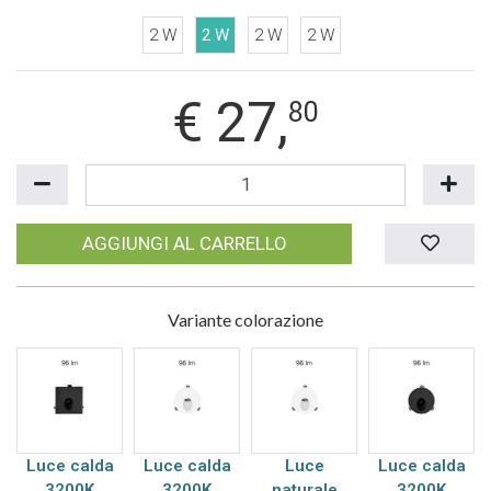
2 W
2 W
2 W
2 W
€
27,
80
AGGIUNGI AL CARRELLO
Variante colorazione
Luce calda
Luce calda
Luce
Luce calda
3200K
3200K
naturale
3200K