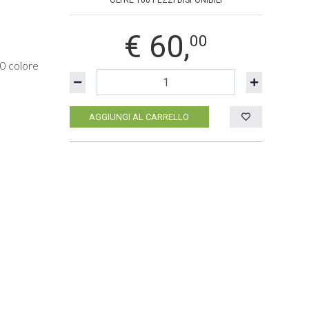
OLTRE 100 PEZZI DISPONIBILI
€
60,
00
0 colore
AGGIUNGI AL CARRELLO