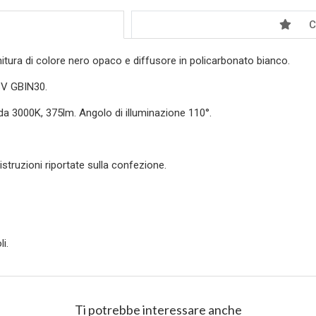
C
initura di colore nero opaco e diffusore in policarbonato bianco.
48V GBIN30.
da 3000K, 375lm. Angolo di illuminazione 110°.
struzioni riportate sulla confezione.
i.
Ti potrebbe interessare anche