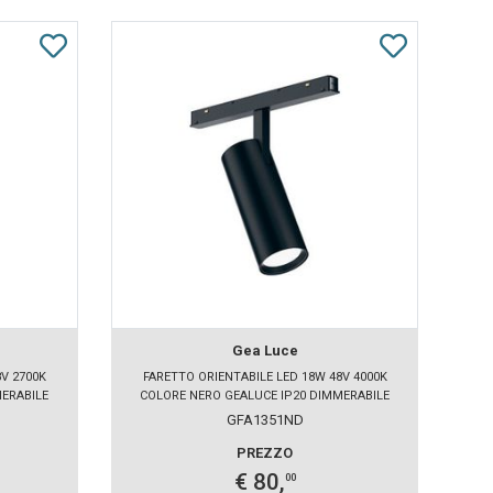
Gea Luce
V 2700K
FARETTO ORIENTABILE LED 18W 48V 4000K
F
MERABILE
COLORE NERO GEALUCE IP20 DIMMERABILE
C
GFA1351ND
PREZZO
€ 80,
00