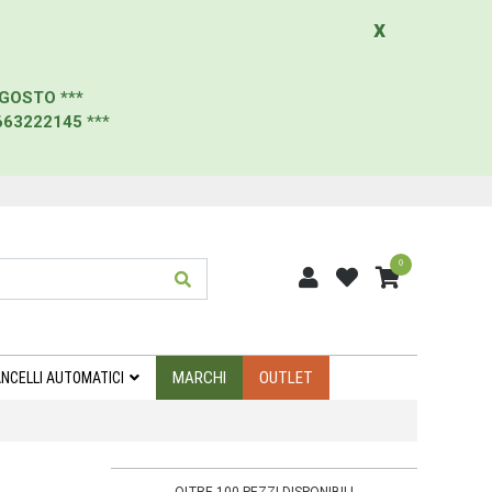
x
AGOSTO
***
663222145
***
0
MARCHI
OUTLET
NCELLI AUTOMATICI