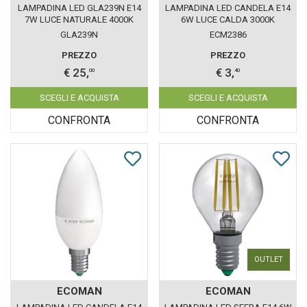
LAMPADINA LED GLA239N E14
LAMPADINA LED CANDELA E14
7W LUCE NATURALE 4000K
6W LUCE CALDA 3000K
GEALED BOX 10 PEZZI
ECOMAN VETRO TRASPARENTE
GLA239N
ECM2386
PREZZO
PREZZO
€ 25,
€ 3,
00
40
SCEGLI E ACQUISTA
SCEGLI E ACQUISTA
CONFRONTA
CONFRONTA
OUTLET
ECOMAN
ECOMAN