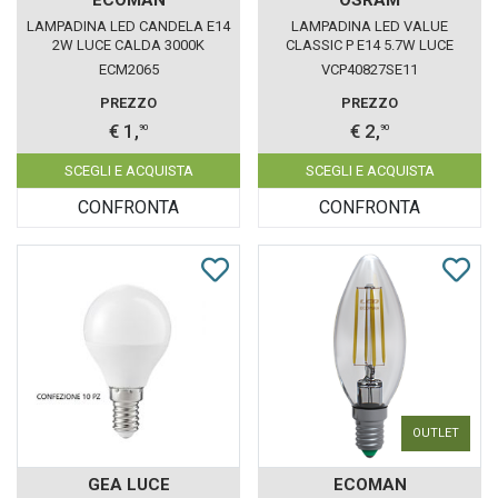
LAMPADINA LED CANDELA E14
LAMPADINA LED VALUE
2W LUCE CALDA 3000K
CLASSIC P E14 5.7W LUCE
ECOMAN VETRO TRASPARENTE
CALDA 827 LEDVANCE OSRAM
ECM2065
VCP40827SE11
PREZZO
PREZZO
€ 1,
€ 2,
90
90
SCEGLI E ACQUISTA
SCEGLI E ACQUISTA
CONFRONTA
CONFRONTA
OUTLET
GEA LUCE
ECOMAN