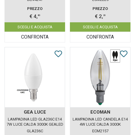
PREZZO
PREZZO
€ 4,
€ 2,
80
20
SCEGLI E ACQUISTA
SCEGLI E ACQUISTA
CONFRONTA
CONFRONTA
GEA LUCE
ECOMAN
LAMPADINA LED GLA236C E14
LAMPADINA LED CANDELA E14
7W LUCE CALDA 3000K GEALED
4W LUCE CALDA 3000K
BOX 10 PEZZI
ECOMAN VETRO TRASPARENTE
GLA236C
ECM2157
CONFEZIONE 2 PEZZI