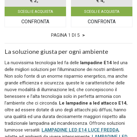
€ 2,
€ 4,
SCEGLI E ACQUISTA
SCEGLI E ACQUISTA
CONFRONTA
CONFRONTA
PAGINA 1 DI 5
>
La soluzione giusta per ogni ambiente
La nuovissima tecnologia led fa delle
lampadine E14
led una
delle migliori soluzioni per l’illuminazione dei nostri ambienti.
Non solo fonte di un enorme risparmio energetico, ma anche
grande efficienza e sicurezza: queste le caratteristiche delle
nuove modalità di illuminazione led, che concepiscono il
benessere e l’alta tecnologia solo in perfetta armonia con
l’ambiente che ci circonda.
Le lampadine a led attacco E14
,
oltre ad essere dotate di uno degli attacchi più diffusi, hanno
una qualità ed una durata decisamente maggiori rispetto alla
tradizionale lampadina ad incandescenza. Offrono soluzioni
luminose versatili:
LAMPADINE LED E14 LUCE FREDDA
,
adatte ad ambienti da vivere intensamente;
LAMPADINE LED