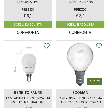
FAURE
CALDA 827 LEDVANCE OSRAM
BEN5925634C2
PRCP25827SE1G6
PREZZO
PREZZO
€ 3,
€ 3,
80
80
SCEGLI E ACQUISTA
SCEGLI E ACQUISTA
CONFRONTA
CONFRONTA
OUTLET
BENEITO FAURE
ECOMAN
LAMPADINA LED ESFERICA E14
LAMPADINA LED SFERA E14 4W
7W LUCE NATURALE 840
LUCE CALDA 3000K ECOMAN
BENEITO FAURE
VETRO GHIACCIO
BEN4247
ECM2225