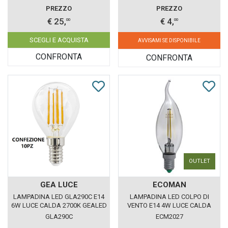
PREZZO
PREZZO
€ 25,
€ 4,
00
00
SCEGLI E ACQUISTA
AVVISAMI SE DISPONIBILE
CONFRONTA
CONFRONTA
OUTLET
GEA LUCE
ECOMAN
LAMPADINA LED GLA290C E14
LAMPADINA LED COLPO DI
6W LUCE CALDA 2700K GEALED
VENTO E14 4W LUCE CALDA
BOX 10 PEZZI
3000K ECOMAN VETRO
GLA290C
ECM2027
TRASPARENTE