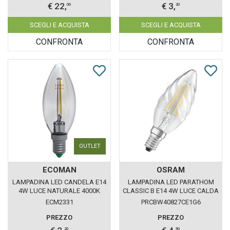
€ 22,
€ 3,
00
20
SCEGLI E ACQUISTA
SCEGLI E ACQUISTA
CONFRONTA
CONFRONTA
OUTLET
ECOMAN
OSRAM
LAMPADINA LED CANDELA E14
LAMPADINA LED PARATHOM
4W LUCE NATURALE 4000K
CLASSIC B E14 4W LUCE CALDA
ECOMAN VETRO TRASPARENTE
827 LEDVANCE OSRAM
ECM2331
PRCBW40827CE1G6
TORTIGLIONE
PREZZO
PREZZO
20
50