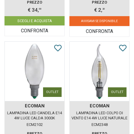
PREZZO
PREZZO
€ 34,
€ 2,
00
20
SCEGLI E ACQUISTA
AVVISAMI SE DISPONIBILE
CONFRONTA
CONFRONTA
OUTLET
OUTLET
ECOMAN
ECOMAN
LAMPADINA LED CANDELA E14
LAMPADINA LED COLPO DI
4W LUCE CALDA 3000K
VENTO E14 4W LUCE NATURALE
ECOMAN VETRO GHIACCIO
4000K ECOMAN VETRO
ECM2102
ECM2348
TRASPARENTE
PREZZO
PREZZO