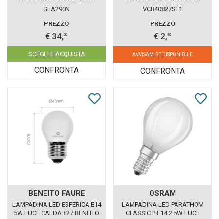
GEALED BOX 10 PEZZI
CALDA 827 LEDVANCE OSRAM
GLA290N
VCB40827SE1
PREZZO
PREZZO
€ 34,
€ 2,
00
90
SCEGLI E ACQUISTA
AVVISAMI SE DISPONIBILE
CONFRONTA
CONFRONTA
BENEITO FAURE
OSRAM
LAMPADINA LED ESFERICA E14
LAMPADINA LED PARATHOM
5W LUCE CALDA 827 BENEITO
CLASSIC P E14 2.5W LUCE