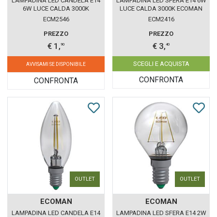
LAMPADINA LED CANDELA E14
LAMPADINA LED SFERA E14 6W
6W LUCE CALDA 3000K
LUCE CALDA 3000K ECOMAN
ECOMAN VETRO GHIACCIO
VETRO TRASPARENTE
ECM2546
ECM2416
PREZZO
PREZZO
€ 1,
€ 3,
90
40
SCEGLI E ACQUISTA
AVVISAMI SE DISPONIBILE
CONFRONTA
CONFRONTA
OUTLET
OUTLET
ECOMAN
ECOMAN
LAMPADINA LED CANDELA E14
LAMPADINA LED SFERA E14 2W