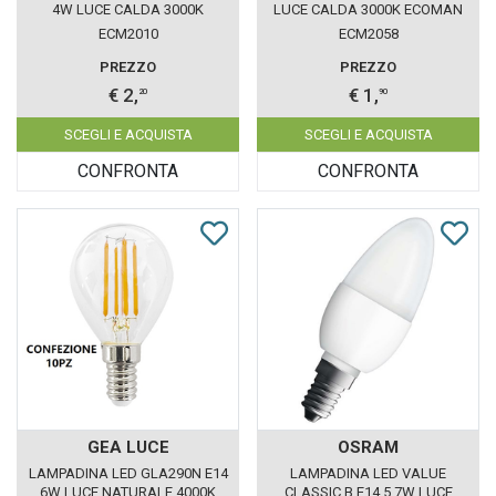
4W LUCE CALDA 3000K
LUCE CALDA 3000K ECOMAN
ECOMAN VETRO TRASPARENTE
VETRO TRASPARENTE
ECM2010
ECM2058
PREZZO
PREZZO
€ 2,
€ 1,
20
90
SCEGLI E ACQUISTA
SCEGLI E ACQUISTA
CONFRONTA
CONFRONTA
GEA LUCE
OSRAM
LAMPADINA LED GLA290N E14
LAMPADINA LED VALUE
6W LUCE NATURALE 4000K
CLASSIC B E14 5.7W LUCE