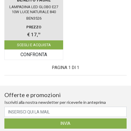
LAMPADINA LED GLOBO E27
10W LUCE NATURALE 840
BENEITO FAURE
BEN3526
PREZZO
€ 17,
50
SCEGLI E ACQUISTA
CONFRONTA
PAGINA 1 DI 1
Offerte e promozioni
Iscriviti alla nostra newsletter per riceverle in anteprima