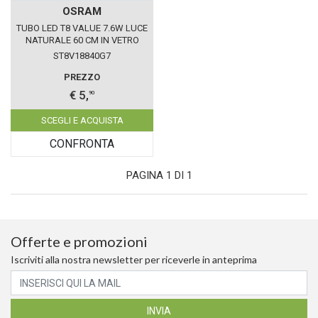
OSRAM
TUBO LED T8 VALUE 7.6W LUCE
NATURALE 60 CM IN VETRO
LEDVANCE
ST8V18840G7
PREZZO
€ 5,
90
SCEGLI E ACQUISTA
CONFRONTA
PAGINA 1 DI 1
Offerte e promozioni
Iscriviti alla nostra newsletter per riceverle in anteprima