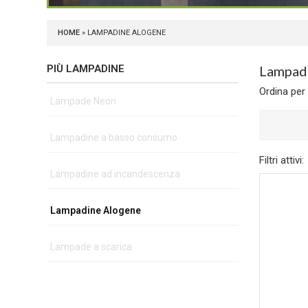
HOME
» LAMPADINE ALOGENE
PIÙ LAMPADINE
Lampad
Ordina per
Lampade Neon
Lampadine a basso consumo
Filtri attivi:
Lampadine ad incandescenza
Lampadine Alogene
Lampade a scarica