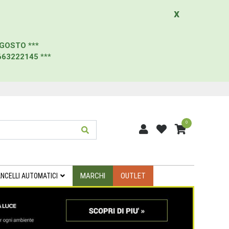
x
AGOSTO
***
663222145
***
0
MARCHI
OUTLET
NCELLI AUTOMATICI