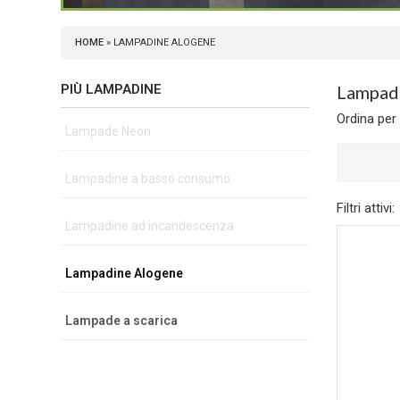
HOME
» LAMPADINE ALOGENE
PIÙ LAMPADINE
Lampa
Ordina per
Lampade Neon
Lampadine a basso consumo
Filtri attivi:
Lampadine ad incandescenza
Lampadine Alogene
Lampade a scarica