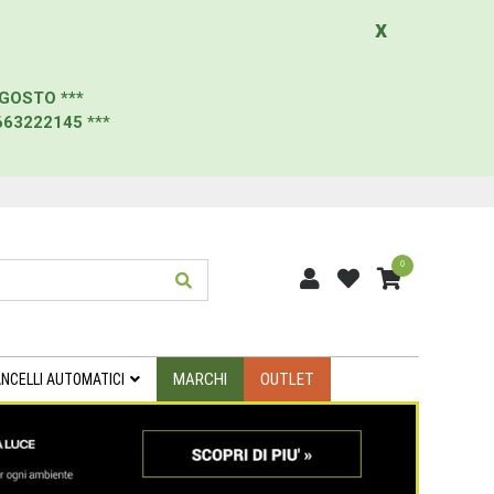
x
AGOSTO
***
663222145
***
0
MARCHI
OUTLET
NCELLI AUTOMATICI