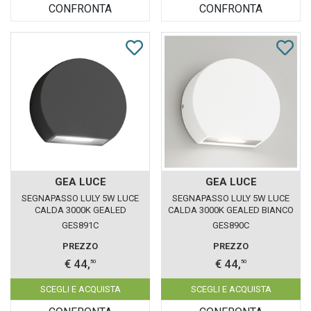
CONFRONTA
CONFRONTA
GEA LUCE
GEA LUCE
SEGNAPASSO LULY 5W LUCE
SEGNAPASSO LULY 5W LUCE
CALDA 3000K GEALED
CALDA 3000K GEALED BIANCO
ANTRACITE IP54
IP54
GES891C
GES890C
PREZZO
PREZZO
€ 44,
€ 44,
50
50
SCEGLI E ACQUISTA
SCEGLI E ACQUISTA