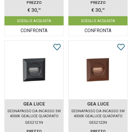
PREZZO
PREZZO
€ 30,
€ 30,
00
00
SCEGLI E ACQUISTA
SCEGLI E ACQUISTA
CONFRONTA
CONFRONTA
GEA LUCE
GEA LUCE
SEGNAPASSO DA INCASSO 3W
SEGNAPASSO DA INCASSO 3W
4000K GEALUCE QUADRATO
4000K GEALUCE QUADRATO
GRIGIO IP65
MARRONE IP65
GES2121N
GES2122N
PREZZO
PREZZO