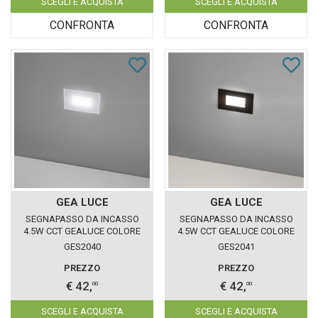
SCEGLI E ACQUISTA
SCEGLI E ACQUISTA
CONFRONTA
CONFRONTA
GEA LUCE
GEA LUCE
SEGNAPASSO DA INCASSO
SEGNAPASSO DA INCASSO
4.5W CCT GEALUCE COLORE
4.5W CCT GEALUCE COLORE
BIANCO IP66
NERO IP66
GES2040
GES2041
PREZZO
PREZZO
€ 42,
€ 42,
00
00
SCEGLI E ACQUISTA
SCEGLI E ACQUISTA