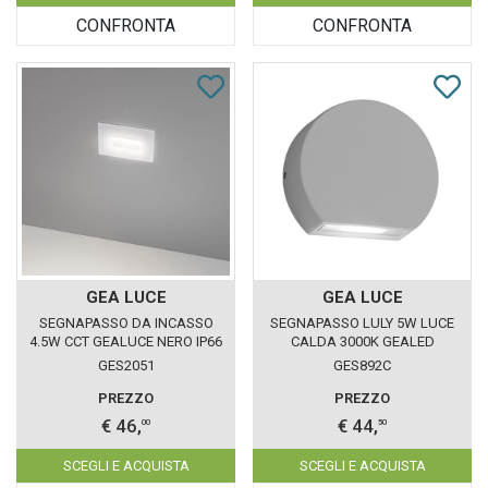
CONFRONTA
CONFRONTA
GEA LUCE
GEA LUCE
SEGNAPASSO DA INCASSO
SEGNAPASSO LULY 5W LUCE
4.5W CCT GEALUCE NERO IP66
CALDA 3000K GEALED
ALLUMINIO IP54
GES2051
GES892C
PREZZO
PREZZO
€ 46,
€ 44,
00
50
SCEGLI E ACQUISTA
SCEGLI E ACQUISTA