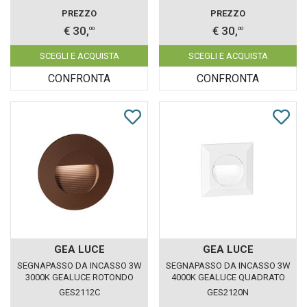
PREZZO
PREZZO
€ 30,
€ 30,
00
00
SCEGLI E ACQUISTA
SCEGLI E ACQUISTA
CONFRONTA
CONFRONTA
GEA LUCE
GEA LUCE
SEGNAPASSO DA INCASSO 3W
SEGNAPASSO DA INCASSO 3W
3000K GEALUCE ROTONDO
4000K GEALUCE QUADRATO
MARRONE IP65
BIANCO IP65
GES2112C
GES2120N