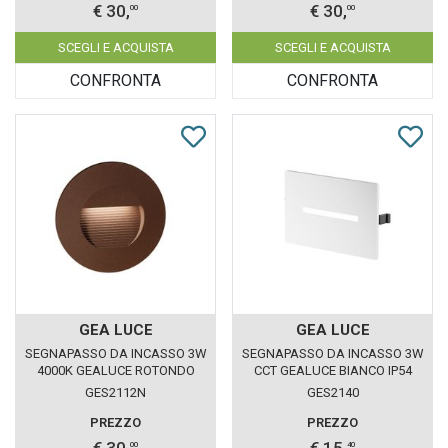
€ 30,
€ 30,
00
00
SCEGLI E ACQUISTA
SCEGLI E ACQUISTA
CONFRONTA
CONFRONTA
GEA LUCE
GEA LUCE
SEGNAPASSO DA INCASSO 3W
SEGNAPASSO DA INCASSO 3W
4000K GEALUCE ROTONDO
CCT GEALUCE BIANCO IP54
MARRONE IP65
GES2112N
GES2140
PREZZO
PREZZO
€ 30,
€ 15,
00
40