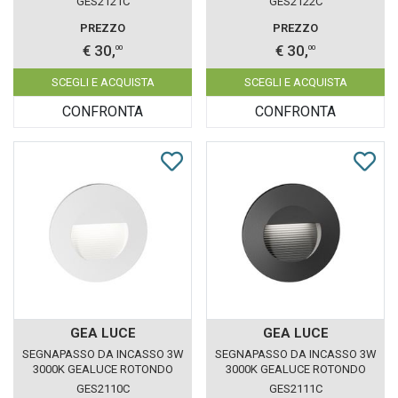
GES2121C
GES2122C
PREZZO
PREZZO
€ 30,
€ 30,
00
00
SCEGLI E ACQUISTA
SCEGLI E ACQUISTA
CONFRONTA
CONFRONTA
GEA LUCE
GEA LUCE
SEGNAPASSO DA INCASSO 3W
SEGNAPASSO DA INCASSO 3W
3000K GEALUCE ROTONDO
3000K GEALUCE ROTONDO
BIANCO IP65
GRIGIO IP65
GES2110C
GES2111C