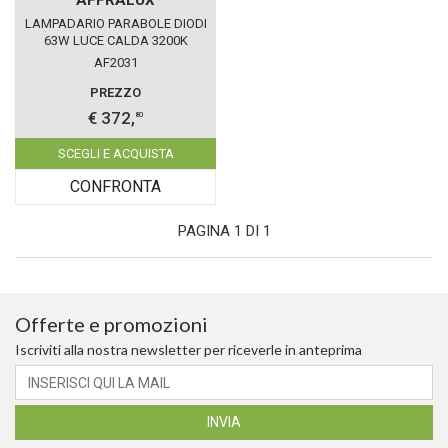
LAMPADARIO PARABOLE DIODI
63W LUCE CALDA 3200K
AFFRALUX TRONCO CONO
AF2031
MEDIO
PREZZO
€ 372,
80
SCEGLI E ACQUISTA
CONFRONTA
PAGINA 1 DI 1
Offerte e promozioni
Iscriviti alla nostra newsletter per riceverle in anteprima