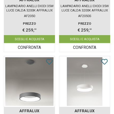
LAMPADARIO ANELLI DIODI 35W
LAMPADARIO ANELLI DIODI 35W
LUCE CALDA 3200K AFFRALUX
LUCE CALDA 3200K AFFRALUX
BIANCO PICCOLO 1 ANELLO
SABBIA PICCOLO 1 ANELLO
AF2050
AF2050S
PREZZO
PREZZO
€ 259,
€ 259,
60
60
SCEGLI E ACQUISTA
SCEGLI E ACQUISTA
CONFRONTA
CONFRONTA
AFFRALUX
AFFRALUX