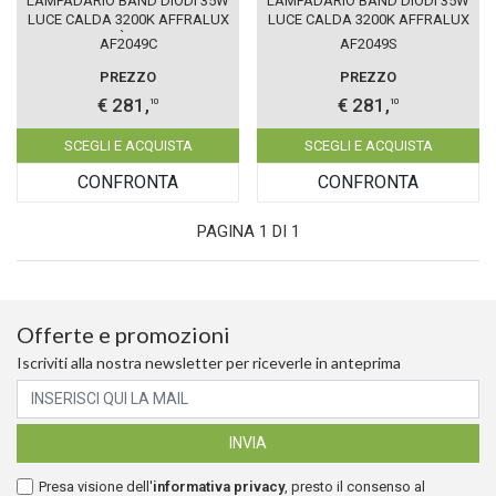
LAMPADARIO BAND DIODI 35W
LAMPADARIO BAND DIODI 35W
LUCE CALDA 3200K AFFRALUX
LUCE CALDA 3200K AFFRALUX
CAFFÈ MEDIO
SABBIA MEDIO
AF2049C
AF2049S
PREZZO
PREZZO
€ 281,
€ 281,
10
10
SCEGLI E ACQUISTA
SCEGLI E ACQUISTA
CONFRONTA
CONFRONTA
PAGINA 1 DI 1
Offerte e promozioni
Iscriviti alla nostra newsletter per riceverle in anteprima
Presa visione dell'
informativa privacy
, presto il consenso al