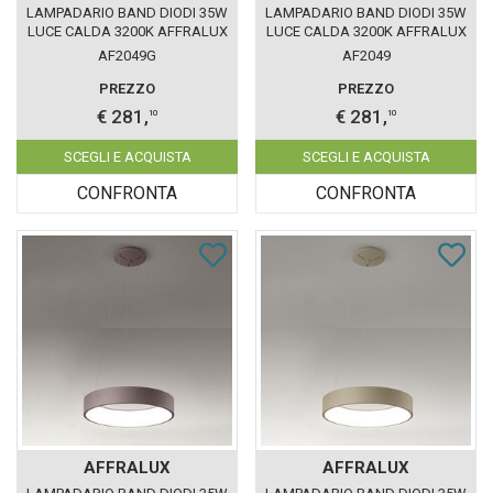
LAMPADARIO BAND DIODI 35W
LAMPADARIO BAND DIODI 35W
LUCE CALDA 3200K AFFRALUX
LUCE CALDA 3200K AFFRALUX
ANTRACITE MEDIO
BIANCO MEDIO
AF2049G
AF2049
PREZZO
PREZZO
€ 281,
€ 281,
10
10
SCEGLI E ACQUISTA
SCEGLI E ACQUISTA
CONFRONTA
CONFRONTA
AFFRALUX
AFFRALUX