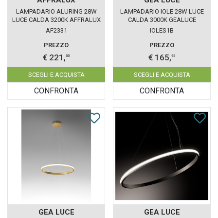
LAMPADARIO ALURING 28W
LAMPADARIO IOLE 28W LUCE
LUCE CALDA 3200K AFFRALUX
CALDA 3000K GEALUCE
QUADRATO PICCOLO
SINGOLO BIANCO
AF2331
IOLES1B
PREZZO
PREZZO
€ 221,
€ 165,
55
95
SCEGLI E ACQUISTA
SCEGLI E ACQUISTA
CONFRONTA
CONFRONTA
GEA LUCE
GEA LUCE