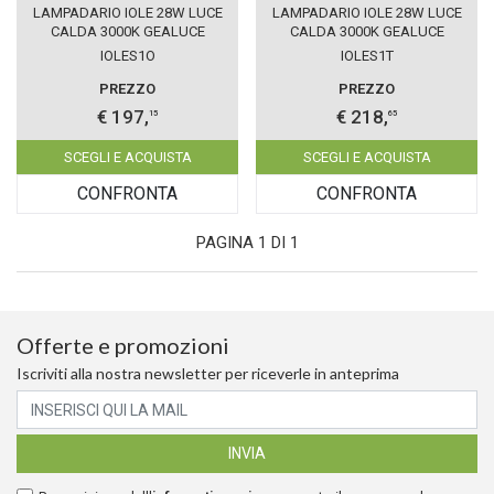
LAMPADARIO IOLE 28W LUCE
LAMPADARIO IOLE 28W LUCE
CALDA 3000K GEALUCE
CALDA 3000K GEALUCE
SINGOLO ORO
SINGOLO TITANIO
IOLES1O
IOLES1T
PREZZO
PREZZO
€ 197,
€ 218,
15
65
SCEGLI E ACQUISTA
SCEGLI E ACQUISTA
CONFRONTA
CONFRONTA
PAGINA 1 DI 1
Offerte e promozioni
Iscriviti alla nostra newsletter per riceverle in anteprima