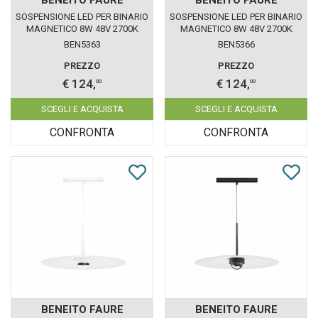
SOSPENSIONE LED PER BINARIO
SOSPENSIONE LED PER BINARIO
MAGNETICO 8W 48V 2700K
MAGNETICO 8W 48V 2700K
BIANCO IP20 HAT BENEITO
NERO IP20 HAT BENEITO FAURE
BEN5363
BEN5366
FAURE 5363
5366
PREZZO
PREZZO
€ 124,
€ 124,
00
00
SCEGLI E ACQUISTA
SCEGLI E ACQUISTA
CONFRONTA
CONFRONTA
BENEITO FAURE
BENEITO FAURE