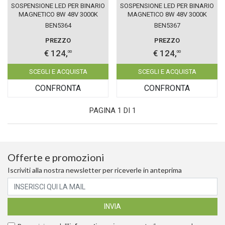
SOSPENSIONE LED PER BINARIO
SOSPENSIONE LED PER BINARIO
MAGNETICO 8W 48V 3000K
MAGNETICO 8W 48V 3000K
BIANCO IP20 HAT BENEITO
NERO IP20 HAT BENEITO FAURE
BEN5364
BEN5367
FAURE 5364
5367
PREZZO
PREZZO
€ 124,
€ 124,
00
00
SCEGLI E ACQUISTA
SCEGLI E ACQUISTA
CONFRONTA
CONFRONTA
PAGINA 1 DI 1
Offerte e promozioni
Iscriviti alla nostra newsletter per riceverle in anteprima