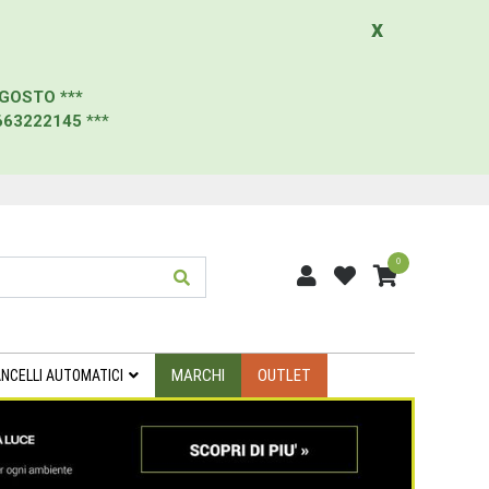
x
AGOSTO
***
663222145
***
0
MARCHI
OUTLET
NCELLI AUTOMATICI