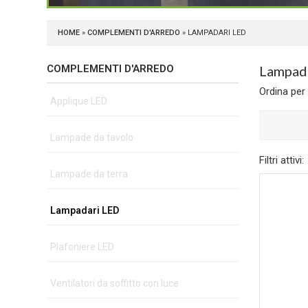
HOME
»
COMPLEMENTI D'ARREDO
» LAMPADARI LED
COMPLEMENTI D'ARREDO
Lampad
Ordina per
Applique LED
Lampade da tavolo
Filtri attivi:
Lampade da terra
Lampadari LED
Plafoniere LED
Ventilatori da soffitto con luce