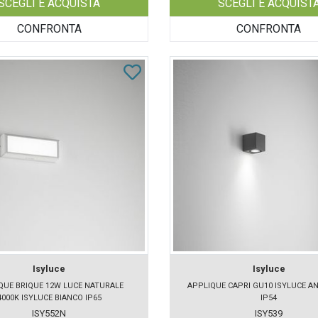
SCEGLI E ACQUISTA
SCEGLI E ACQUIST
CONFRONTA
CONFRONTA
Isyluce
Isyluce
QUE BRIQUE 12W LUCE NATURALE
APPLIQUE CAPRI GU10 ISYLUCE A
4000K ISYLUCE BIANCO IP65
IP54
ISY552N
ISY539