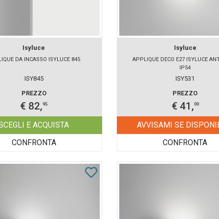
Isyluce
Isyluce
IQUE DA INCASSO ISYLUCE 845
APPLIQUE DECO E27 ISYLUCE AN
IP54
ISY845
ISY531
PREZZO
PREZZO
€ 82,
€ 41,
95
00
SCEGLI E ACQUISTA
AVVISAMI SE DISPONI
CONFRONTA
CONFRONTA