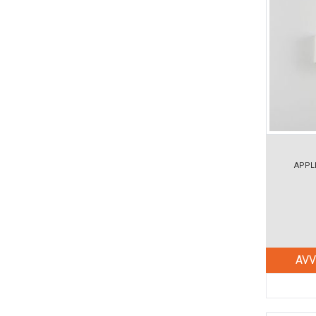
APPL
AVV