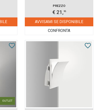
PREZZO
€ 21,
95
BILE
AVVISAMI SE DISPONIBILE
CONFRONTA
OUTLET