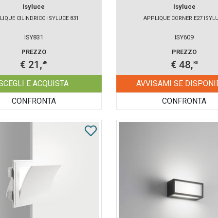
Isyluce
Isyluce
LIQUE CILINDRICO ISYLUCE 831
APPLIQUE CORNER E27 ISYL
ISY831
ISY609
PREZZO
PREZZO
€ 21,
€ 48,
45
80
SCEGLI E ACQUISTA
AVVISAMI SE DISPONI
CONFRONTA
CONFRONTA