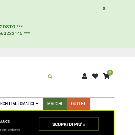
x
AGOSTO
***
663222145
***
0
MARCHI
OUTLET
NCELLI AUTOMATICI