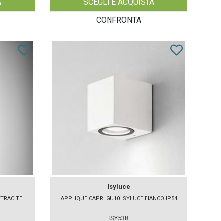
A
SCEGLI E ACQUISTA
CONFRONTA
Isyluce
NTRACITE
APPLIQUE CAPRI GU10 ISYLUCE BIANCO IP54
ISY538