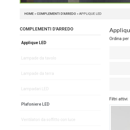
HOME
»
COMPLEMENTI D'ARREDO
» APPLIQUE LED
COMPLEMENTI D'ARREDO
Appliq
Ordina per
Applique LED
Lampade da tavolo
Lampade da terra
Lampadari LED
Filtri attivi:
Plafoniere LED
Ventilatori da soffitto con luce