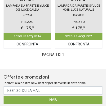
LAMPADA DA PARETE ISYLUCE
LAMPADA DA PARETE ISYLUCE
903 LUCE CALDA
903N LUCE NATURALE
ISY903
ISY903N
PREZZO
PREZZO
€ 175,
€ 175,
70
70
SCEGLI E ACQUISTA
SCEGLI E ACQUISTA
CONFRONTA
CONFRONTA
PAGINA 1 DI 1
Offerte e promozioni
Iscriviti alla nostra newsletter per riceverle in anteprima