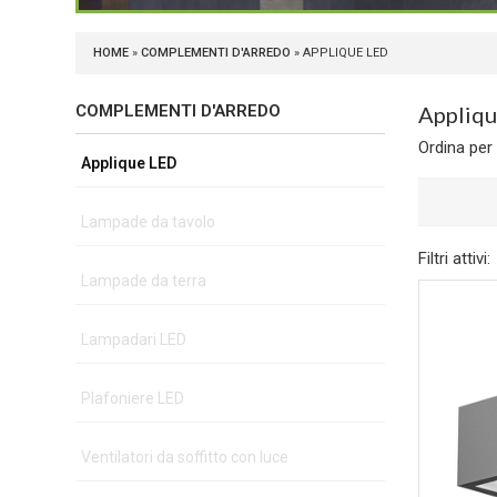
HOME
»
COMPLEMENTI D'ARREDO
» APPLIQUE LED
COMPLEMENTI D'ARREDO
Appli
Ordina per
Applique LED
Lampade da tavolo
Filtri attivi:
Lampade da terra
Lampadari LED
Plafoniere LED
Ventilatori da soffitto con luce