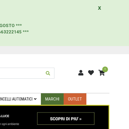
x
AGOSTO
***
663222145
***
0
MARCHI
OUTLET
NCELLI AUTOMATICI