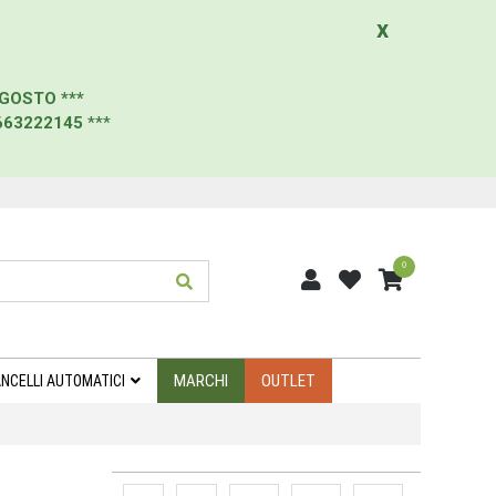
x
AGOSTO
***
663222145
***
0
MARCHI
OUTLET
NCELLI AUTOMATICI