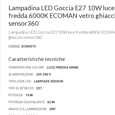
Lampadina LED Goccia E27 10W luce
fredda 6000K ECOMAN vetro ghiacc
sensor360
Lampadina LED Goccia E27 10W luce fredda 6000K ECOM
ghiaccio sensor360
CODICE:
ECM0573
Caratteristiche tecniche
TEMPERATURA COLORE
LUCE FREDDA 6000K
ALIMENTAZIONE
220-240 V
TIPOLOGIA LED
LAMPADE SENSOR
TIPO DI ATTACCO
E27
POTENZA
10 W
Luce calda
POTENZA EQUIVALENTE
62 W
3000K
ANGOLO ILLUMINAZIONE
200°