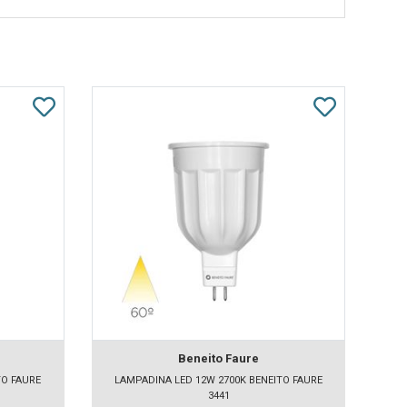
Beneito Faure
TO FAURE
LAMPADINA LED 12W 2700K BENEITO FAURE
3441