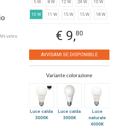
5 W
8 W
12 W
24 W
10 W
10 W
11 W
15 W
15 W
18 W
io
€
9,
80
AN vetro
AVVISAMI SE DISPONIBILE
Variante colorazione
Luce
Luce calda
Luce calda
Luce
fredda
3000K
3000K
naturale
6000K
4000K