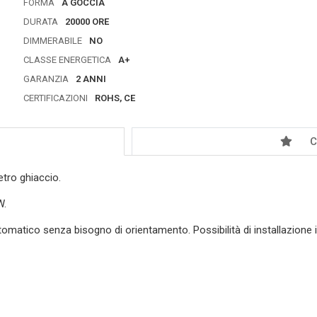
FORMA
A GOCCIA
DURATA
20000 ORE
DIMMERABILE
NO
CLASSE ENERGETICA
A+
GARANZIA
2 ANNI
CERTIFICAZIONI
ROHS, CE
C
tro ghiaccio.
W.
tico senza bisogno di orientamento. Possibilità di installazione in g