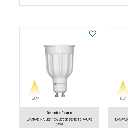
Beneito Faure
LAMPADINA LED 12W 2700K BENEITO FAURE
LAMPADI
3438