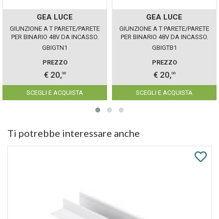
GEA LUCE
GEA LUCE
GIUNZIONE A T PARETE/PARETE
GIUNZIONE A T PARETE/PARETE
PER BINARIO 48V DA INCASSO.
PER BINARIO 48V DA INCASSO.
NERO GEALUCE
BIANCO GEALUCE
GBIGTN1
GBIGTB1
PREZZO
PREZZO
€ 20,
€ 20,
00
00
SCEGLI E ACQUISTA
SCEGLI E ACQUISTA
Ti potrebbe interessare anche