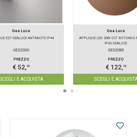
Gea Luce
Gea Luce
UE E27 GEALUCE ANTRACITE IP44
APPLIQUE LED 30W CCT ROTONDO
IP65 GEALUCE
GES2030
GES2085
PREZZO
PREZZO
€ 52,
€ 122,
00
00
SCEGLI E ACQUISTA
SCEGLI E ACQUIST