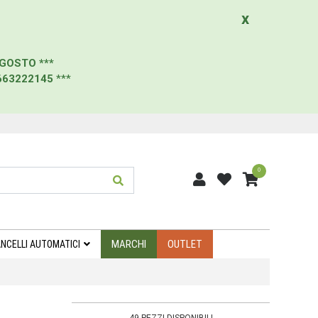
x
AGOSTO
***
663222145
***
0
MARCHI
OUTLET
NCELLI AUTOMATICI