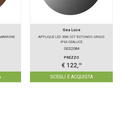
Gea Luce
 MARRONE
APPLIQUE LED 30W CCT ROTONDO GRIGIO
AP
IP65 GEALUCE
GES2084
PREZZO
€ 122,
00
A
SCEGLI E ACQUISTA