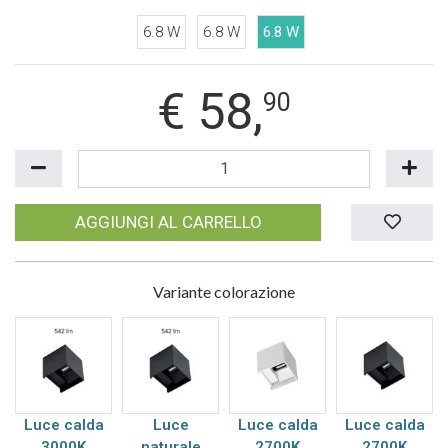
6.8 W
6.8 W
6.8 W
€
58,
90
AGGIUNGI AL CARRELLO
Variante colorazione
Luce calda
Luce
Luce calda
Luce calda
3000K
naturale
2700K
2700K