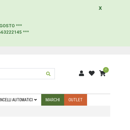
x
AGOSTO
***
663222145
***
0
MARCHI
OUTLET
NCELLI AUTOMATICI