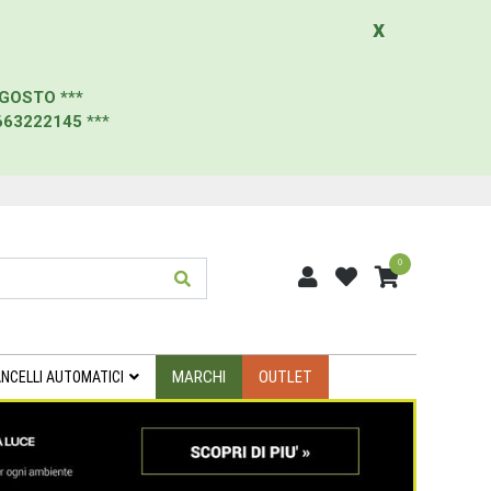
x
AGOSTO
***
663222145
***
0
MARCHI
OUTLET
NCELLI AUTOMATICI