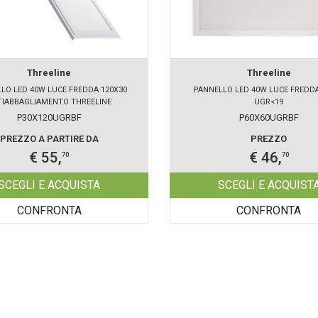
Threeline
Threeline
LO LED 40W LUCE FREDDA 120X30
PANNELLO LED 40W LUCE FREDDA
TIABBAGLIAMENTO THREELINE
UGR<19
P30X120UGRBF
P60X60UGRBF
PREZZO A PARTIRE DA
PREZZO
€ 55,
€ 46,
70
70
SCEGLI E ACQUISTA
SCEGLI E ACQUIST
CONFRONTA
CONFRONTA