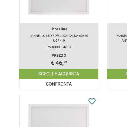
Threeline
PANNELLO LED 40W LUCE CALDA 60X60
PANNEL
UGR<19
AN
P60X60UGRBC
PREZZO
€ 46,
70
SCEGLI E ACQUISTA
CONFRONTA