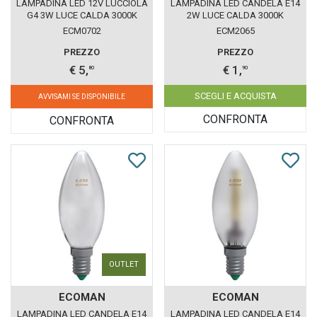
LAMPADINA LED 12V LUCCIOLA
LAMPADINA LED CANDELA E14
G4 3W LUCE CALDA 3000K
2W LUCE CALDA 3000K
ECOMAN VETRO TRASPARENTE
ECOMAN VETRO TRASPARENTE
ECM0702
ECM2065
PREZZO
PREZZO
€ 5,
€ 1,
80
90
SCEGLI E ACQUISTA
AVVISAMI SE DISPONIBILE
CONFRONTA
CONFRONTA
OUTLET
ECOMAN
ECOMAN
LAMPADINA LED CANDELA E14
LAMPADINA LED CANDELA E14