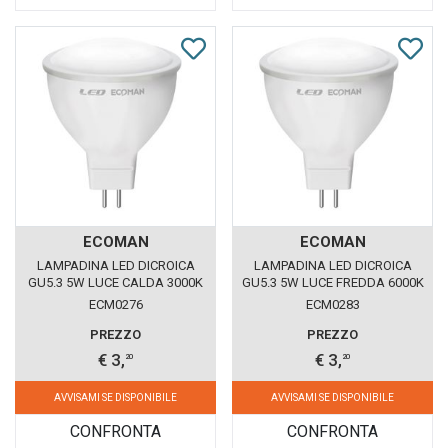
ECOMAN
ECOMAN
LAMPADINA LED DICROICA
LAMPADINA LED DICROICA
GU5.3 5W LUCE CALDA 3000K
GU5.3 5W LUCE FREDDA 6000K
ECOMAN 12VDC VETRO
ECOMAN 12VDC VETRO
ECM0276
ECM0283
GHIACCIO
GHIACCIO
PREZZO
PREZZO
€ 3,
€ 3,
20
20
AVVISAMI SE DISPONIBILE
AVVISAMI SE DISPONIBILE
CONFRONTA
CONFRONTA