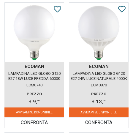
ECOMAN
ECOMAN
LAMPADINA LED GLOBO G120
LAMPADINA LED GLOBO G120
E27 18W LUCE FREDDA 6000K
E27 24W LUCE NATURALE 4000K
ECOMAN VETRO GHIACCIO
ECOMAN VETRO GHIACCIO
ECM0740
ECM0870
PREZZO
PREZZO
€ 9,
€ 13,
80
60
AVVISAMI SE DISPONIBILE
AVVISAMI SE DISPONIBILE
CONFRONTA
CONFRONTA