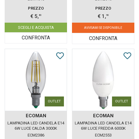
TRASPARENTE
PREZZO
PREZZO
€ 5,
€ 1,
80
90
SCEGLI E ACQUISTA
AVVISAMI SE DISPONIBILE
CONFRONTA
CONFRONTA
OUTLET
OUTLET
ECOMAN
ECOMAN
LAMPADINA LED CANDELA E14
LAMPADINA LED CANDELA E14
6W LUCE CALDA 3000K
6W LUCE FREDDA 6000K
ECOMAN VETRO TRASPARENTE
ECOMAN VETRO GHIACCIO
ECM2386
ECM2553