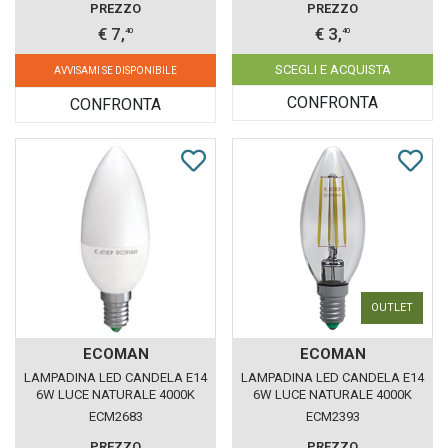
PREZZO
PREZZO
€ 7,
€ 3,
40
40
SCEGLI E ACQUISTA
AVVISAMI SE DISPONIBILE
CONFRONTA
CONFRONTA
OUTLET
ECOMAN
ECOMAN
LAMPADINA LED CANDELA E14
LAMPADINA LED CANDELA E14
6W LUCE NATURALE 4000K
6W LUCE NATURALE 4000K
ECOMAN VETRO GHIACCIO
ECOMAN VETRO TRASPARENTE
ECM2683
ECM2393
PREZZO
PREZZO