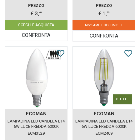
PREZZO
PREZZO
€ 3,
€ 1,
40
90
SCEGLI E ACQUISTA
AVVISAMI SE DISPONIBILE
CONFRONTA
CONFRONTA
OUTLET
ECOMAN
ECOMAN
LAMPADINA LED CANDELA E14
LAMPADINA LED CANDELA E14
6W LUCE FREDDA 6000K
6W LUCE FREDDA 6000K
ECOMAN VETRO GHIACCIO
ECOMAN VETRO TRASPARENTE
ECM3529
ECM2409
CONFEZIONE 4 PEZZI