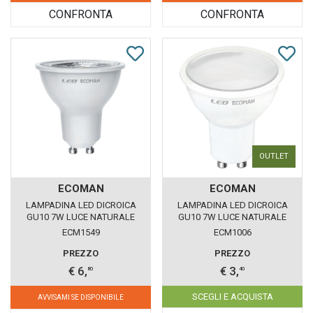
CONFRONTA
CONFRONTA
OUTLET
ECOMAN
ECOMAN
LAMPADINA LED DICROICA
LAMPADINA LED DICROICA
GU10 7W LUCE NATURALE
GU10 7W LUCE NATURALE
4000K ECOMAN DIMMERABILE
4000K ECOMAN VETRO
ECM1549
ECM1006
VETRO TRASPARENTE
GHIACCIO
PREZZO
PREZZO
€ 6,
€ 3,
80
40
SCEGLI E ACQUISTA
AVVISAMI SE DISPONIBILE