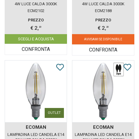
4W LUCE CALDA 3000K
4W LUCE CALDA 3000K
ECOMAN VETRO GHIACCIO
ECOMAN VETRO SATINATO
ECM2102
ECM2188
PREZZO
PREZZO
€ 2,
€ 2,
20
20
SCEGLI E ACQUISTA
AVVISAMI SE DISPONIBILE
CONFRONTA
CONFRONTA
OUTLET
ECOMAN
ECOMAN
LAMPADINA LED CANDELA E14
LAMPADINA LED CANDELA E14