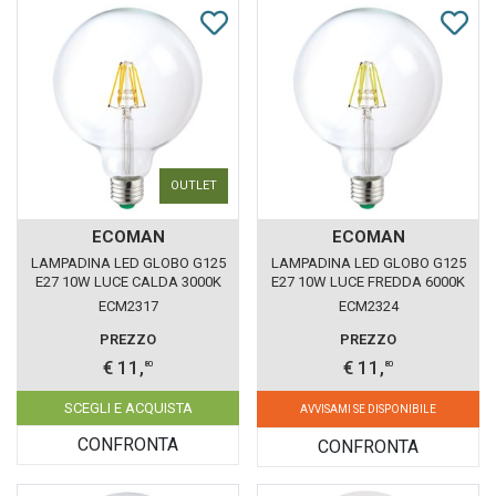
OUTLET
ECOMAN
ECOMAN
LAMPADINA LED GLOBO G125
LAMPADINA LED GLOBO G125
E27 10W LUCE CALDA 3000K
E27 10W LUCE FREDDA 6000K
ECOMAN VETRO TRASPARENTE
ECOMAN VETRO TRASPARENTE
ECM2317
ECM2324
PREZZO
PREZZO
€ 11,
€ 11,
80
80
SCEGLI E ACQUISTA
AVVISAMI SE DISPONIBILE
CONFRONTA
CONFRONTA