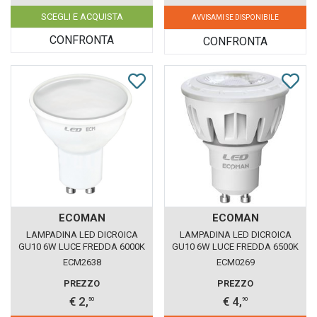
SCEGLI E ACQUISTA
AVVISAMI SE DISPONIBILE
CONFRONTA
CONFRONTA
ECOMAN
ECOMAN
LAMPADINA LED DICROICA
LAMPADINA LED DICROICA
GU10 6W LUCE FREDDA 6000K
GU10 6W LUCE FREDDA 6500K
ECOMAN VETRO GHIACCIO
ECOMAN
ECM2638
ECM0269
PREZZO
PREZZO
€ 2,
€ 4,
50
90