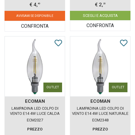
€ 4,
€ 2,
40
20
SCEGLI E ACQUISTA
AVVISAMI SE DISPONIBILE
CONFRONTA
CONFRONTA
OUTLET
OUTLET
ECOMAN
ECOMAN
LAMPADINA LED COLPO DI
LAMPADINA LED COLPO DI
VENTO E14 4W LUCE CALDA
VENTO E14 4W LUCE NATURALE
3000K ECOMAN VETRO
4000K ECOMAN VETRO
ECM2027
ECM2348
TRASPARENTE
TRASPARENTE
PREZZO
PREZZO