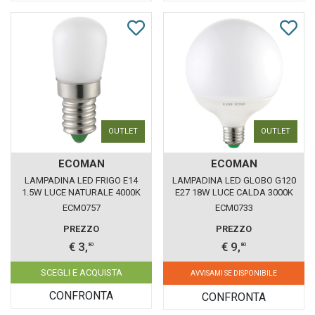
OUTLET
OUTLET
ECOMAN
ECOMAN
LAMPADINA LED FRIGO E14
LAMPADINA LED GLOBO G120
1.5W LUCE NATURALE 4000K
E27 18W LUCE CALDA 3000K
ECOMAN VETRO GHIACCIO
ECOMAN VETRO GHIACCIO
ECM0757
ECM0733
PREZZO
PREZZO
€ 3,
€ 9,
80
80
SCEGLI E ACQUISTA
AVVISAMI SE DISPONIBILE
CONFRONTA
CONFRONTA