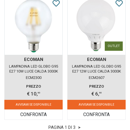
OUTLET
ECOMAN
ECOMAN
LAMPADINA LED GLOBO G95
LAMPADINA LED GLOBO G95
E27 10W LUCE CALDA 3000K
E27 12W LUCE CALDA 3000K
ECOMAN VETRO SATINATO
ECOMAN
ECM2300
ECM2607
PREZZO
PREZZO
€ 10,
€ 6,
60
60
AVVISAMI SE DISPONIBILE
AVVISAMI SE DISPONIBILE
CONFRONTA
CONFRONTA
PAGINA 1 DI 3
>