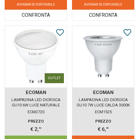
AVVISAMI SE DISPONIBILE
AVVISAMI SE DISPONIBILE
CONFRONTA
CONFRONTA
OUTLET
ECOMAN
ECOMAN
LAMPADINA LED DICROICA
LAMPADINA LED DICROICA
GU10 6W LUCE NATURALE
GU10 7W LUCE CALDA 3000K
4000K ECOMAN VETRO
ECOMAN DIMMERABILE VETRO
ECM2720
ECM1525
GHIACCIO
TRASPARENTE
PREZZO
PREZZO
€ 2,
€ 6,
50
80