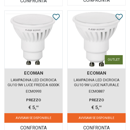
CONFRONTA
CONFRONTA
OUTLET
ECOMAN
ECOMAN
LAMPADINA LED DICROICA
LAMPADINA LED DICROICA
GU10 9W LUCE FREDDA 6000K
GU10 9W LUCE NATURALE
ECOMAN VETRO GHIACCIO
4000K ECOMAN VETRO
ECM0993
ECM0887
GHIACCIO
PREZZO
PREZZO
€ 5,
€ 5,
60
60
AVVISAMI SE DISPONIBILE
AVVISAMI SE DISPONIBILE
CONFRONTA
CONFRONTA