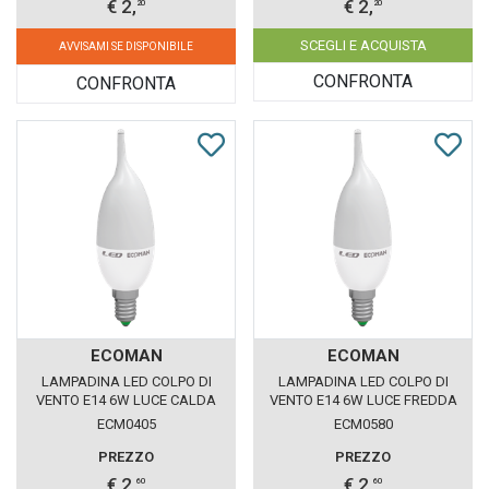
€ 2,
€ 2,
20
20
SCEGLI E ACQUISTA
AVVISAMI SE DISPONIBILE
CONFRONTA
CONFRONTA
ECOMAN
ECOMAN
LAMPADINA LED COLPO DI
LAMPADINA LED COLPO DI
VENTO E14 6W LUCE CALDA
VENTO E14 6W LUCE FREDDA
3000K ECOMAN VETRO
6000K ECOMAN VETRO
ECM0405
ECM0580
GHIACCIO
GHIACCIO
PREZZO
PREZZO
€ 2,
€ 2,
60
60