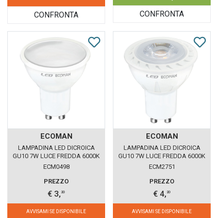
CONFRONTA
CONFRONTA
ECOMAN
ECOMAN
LAMPADINA LED DICROICA
LAMPADINA LED DICROICA
GU10 7W LUCE FREDDA 6000K
GU10 7W LUCE FREDDA 6000K
ECOMAN
ECOMAN VETRO TRASPARENTE
ECM0498
ECM2751
PREZZO
PREZZO
€ 3,
€ 4,
20
20
AVVISAMI SE DISPONIBILE
AVVISAMI SE DISPONIBILE