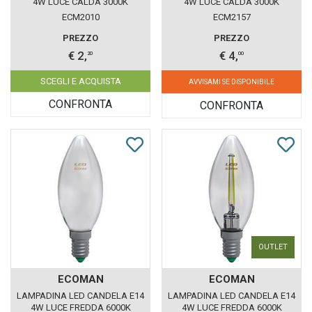
4W LUCE CALDA 3000K
4W LUCE CALDA 3000K
ECOMAN VETRO TRASPARENTE
ECOMAN VETRO TRASPARENTE
ECM2010
ECM2157
CONFEZIONE 2 PEZZI
PREZZO
PREZZO
€ 2,
€ 4,
20
00
SCEGLI E ACQUISTA
AVVISAMI SE DISPONIBILE
CONFRONTA
CONFRONTA
OUTLET
ECOMAN
ECOMAN
LAMPADINA LED CANDELA E14
LAMPADINA LED CANDELA E14
4W LUCE FREDDA 6000K
4W LUCE FREDDA 6000K