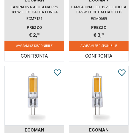
LAMPADINA ALOGENA R7S
LAMPADINA LED 12V LUCCIOLA
160W LUCE CALDA LUNGA
G4 2W LUCE CALDA 3000K
ECOMAN VETRO TRASPARENTE
ECM7121
ECM0689
PREZZO
PREZZO
€ 2,
€ 3,
90
90
AVVISAMI SE DISPONIBILE
AVVISAMI SE DISPONIBILE
CONFRONTA
CONFRONTA
ECOMAN
ECOMAN