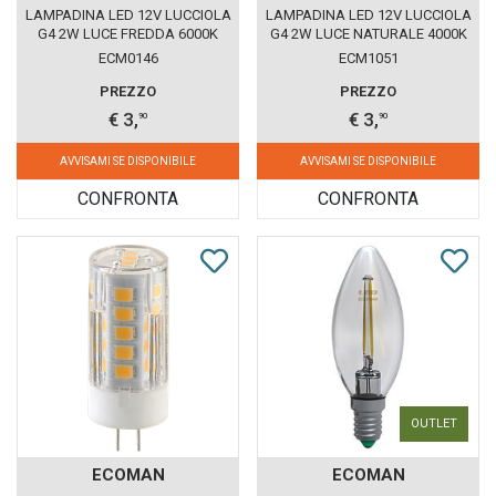
LAMPADINA LED 12V LUCCIOLA
LAMPADINA LED 12V LUCCIOLA
G4 2W LUCE FREDDA 6000K
G4 2W LUCE NATURALE 4000K
ECOMAN VETRO TRASPARENTE
ECOMAN VETRO TRASPARENTE
ECM0146
ECM1051
PREZZO
PREZZO
€ 3,
€ 3,
90
90
AVVISAMI SE DISPONIBILE
AVVISAMI SE DISPONIBILE
CONFRONTA
CONFRONTA
OUTLET
ECOMAN
ECOMAN