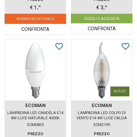
€ 1,
€ 3,
90
40
SCEGLI E ACQUISTA
AVVISAMI SE DISPONIBILE
CONFRONTA
CONFRONTA
OUTLET
ECOMAN
ECOMAN
LAMPADINA LED CANDELA E14
LAMPADINA LED COLPO DI
8W LUCE NATURALE 4000K
VENTO E14 4W LUCE CALDA
ECOMAN VETRO GHIACCIO
3000K ECOMAN VETRO
ECM0825
ECM2195
SATINATO
PREZZO
PREZZO