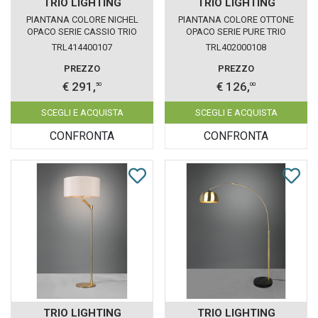
TRIO LIGHTING
TRIO LIGHTING
PIANTANA COLORE NICHEL
PIANTANA COLORE OTTONE
OPACO SERIE CASSIO TRIO
OPACO SERIE PURE TRIO
LIGHTING 414400107
LIGHTING 402000108
TRL414400107
TRL402000108
PREZZO
PREZZO
€ 291,
€ 126,
50
00
SCEGLI E ACQUISTA
SCEGLI E ACQUISTA
CONFRONTA
CONFRONTA
TRIO LIGHTING
TRIO LIGHTING