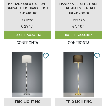
PIANTANA COLORE OTTONE
PIANTANA COLORE OTTONE
SATINATO SERIE CASSIO TRIO
SERIE ARGENTINA TRIO
LIGHTING 414400108
LIGHTING 411700108
TRL414400108
TRL411700108
PREZZO
PREZZO
€ 291,
€ 310,
50
90
SCEGLI E ACQUISTA
SCEGLI E ACQUISTA
CONFRONTA
CONFRONTA
TRIO LIGHTING
TRIO LIGHTING