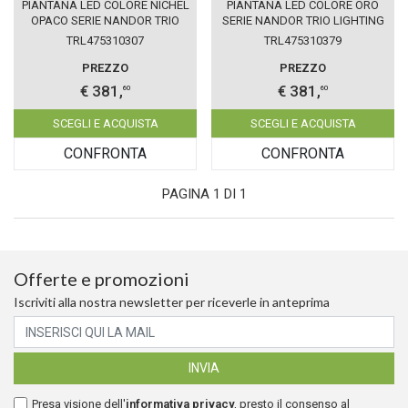
PIANTANA LED COLORE NICHEL
PIANTANA LED COLORE ORO
OPACO SERIE NANDOR TRIO
SERIE NANDOR TRIO LIGHTING
LIGHTING 475310307
475310379
TRL475310307
TRL475310379
PREZZO
PREZZO
€ 381,
€ 381,
60
60
SCEGLI E ACQUISTA
SCEGLI E ACQUISTA
CONFRONTA
CONFRONTA
PAGINA 1 DI 1
Offerte e promozioni
Iscriviti alla nostra newsletter per riceverle in anteprima
Presa visione dell'
informativa privacy
, presto il consenso al