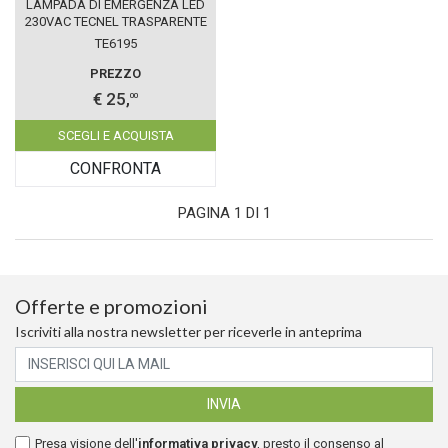
LAMPADA DI EMERGENZA LED
230VAC TECNEL TRASPARENTE
4 ORE AUTONOMIA
TE6195
PREZZO
€ 25,
00
SCEGLI E ACQUISTA
CONFRONTA
PAGINA 1 DI 1
Offerte e promozioni
Iscriviti alla nostra newsletter per riceverle in anteprima
Presa visione dell'
informativa privacy
, presto il consenso al