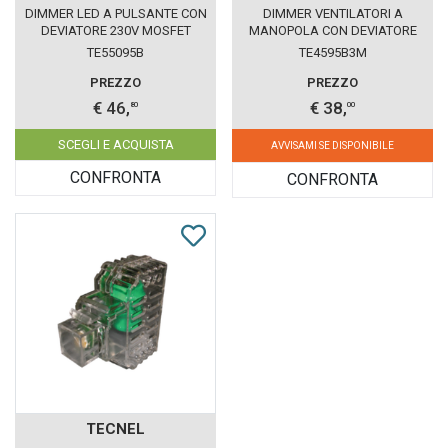
DIMMER LED A PULSANTE CON
DIMMER VENTILATORI A
DEVIATORE 230V MOSFET
MANOPOLA CON DEVIATORE
TECNEL BIANCO
230V TRIAC TECNEL BIANCO
TE55095B
TE4595B3M
PREZZO
PREZZO
€ 46,
€ 38,
80
00
SCEGLI E ACQUISTA
AVVISAMI SE DISPONIBILE
CONFRONTA
CONFRONTA
TECNEL