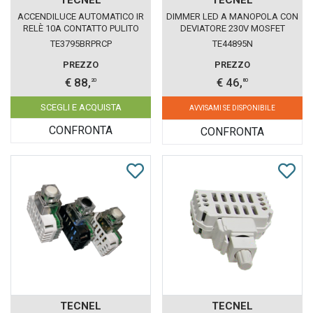
ACCENDILUCE AUTOMATICO IR
DIMMER LED A MANOPOLA CON
RELÈ 10A CONTATTO PULITO
DEVIATORE 230V MOSFET
TECNEL BIANCO PULSANTI
TECNEL NERO
TE3795BRPRCP
TE44895N
REMOTI
PREZZO
PREZZO
€ 88,
€ 46,
20
80
SCEGLI E ACQUISTA
AVVISAMI SE DISPONIBILE
CONFRONTA
CONFRONTA
TECNEL
TECNEL